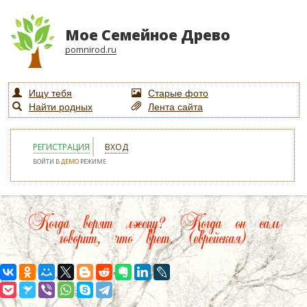
Мое Семейное Древо
pomnirod.ru
Ищу тебя
Старые фото
Найти родных
Лента сайта
РЕГИСТРАЦИЯ
ВХОД
ВОЙТИ В
ДЕМО
РЕЖИМЕ
Когда верят лжецу? Когда он сам
говорит, что врет. (еврейская)