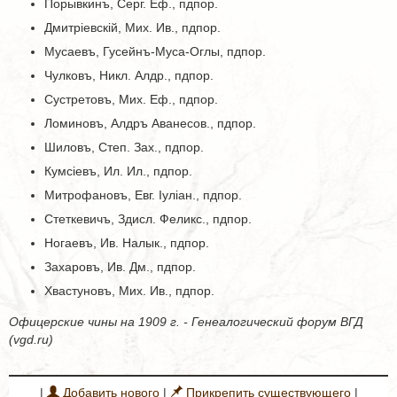
Порывкинъ, Серг. Еф., пдпор.
Дмитріевскій, Мих. Ив., пдпор.
Мусаевъ, Гусейнъ-Муса-Оглы, пдпор.
Чулковъ, Никл. Алдр., пдпор.
Сустретовъ, Мих. Еф., пдпор.
Ломиновъ, Алдръ Аванесов., пдпор.
Шиловъ, Степ. Зах., пдпор.
Кумсіевъ, Ил. Ил., пдпор.
Митрофановъ, Евг. Іуліан., пдпор.
Стеткевичъ, Здисл. Феликс., пдпор.
Ногаевъ, Ив. Налык., пдпор.
Захаровъ, Ив. Дм., пдпор.
Хвастуновъ, Мих. Ив., пдпор.
Офицерские чины на 1909 г. - Генеалогический форум ВГД
(vgd.ru)
|
Добавить нового
|
Прикрепить существующего
|