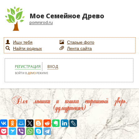
Мое Семейное Древо
pomnirod.ru
Ищу тебя
Старые фото
Найти родных
Лента сайта
РЕГИСТРАЦИЯ
ВХОД
ВОЙТИ В
ДЕМО
РЕЖИМЕ
Для мышки и кошка страшный зверь.
(удмуртская)