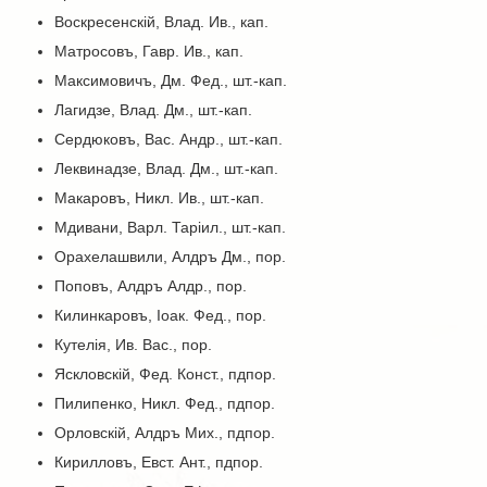
Воскресенскій, Влад. Ив., кап.
Матросовъ, Гавр. Ив., кап.
Максимовичъ, Дм. Фед., шт.-кап.
Лагидзе, Влад. Дм., шт.-кап.
Сердюковъ, Вас. Андр., шт.-кап.
Леквинадзе, Влад. Дм., шт.-кап.
Макаровъ, Никл. Ив., шт.-кап.
Мдивани, Варл. Таріил., шт.-кап.
Орахелашвили, Алдръ Дм., пор.
Поповъ, Алдръ Алдр., пор.
Килинкаровъ, Іоак. Фед., пор.
Кутелія, Ив. Вас., пор.
Яскловскій, Фед. Конст., пдпор.
Пилипенко, Никл. Фед., пдпор.
Орловскій, Алдръ Мих., пдпор.
Кирилловъ, Евст. Ант., пдпор.