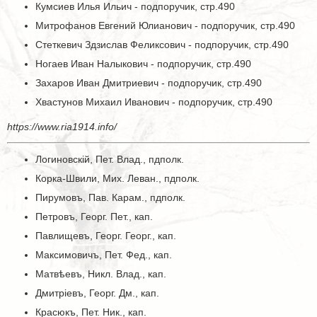
Кумсиев Илья Ильич - подпоручик, стр.490
Митрофанов Евгений Юлианович - подпоручик, стр.490
Стеткевич Здзислав Феликсович - подпоручик, стр.490
Ногаев Иван Налыкович - подпоручик, стр.490
Захаров Иван Дмитриевич - подпоручик, стр.490
Хвастунов Михаил Иванович - подпоручик, стр.490
https://www.ria1914.info/
Логиновскій, Пет. Влад., пдполк.
Корка-Швили, Мих. Леван., пдполк.
Пирумовъ, Пав. Карам., пдполк.
Петровъ, Георг. Пет., кап.
Павлищевъ, Георг. Георг., кап.
Максимовичъ, Пет. Фед., кап.
Матвѣевъ, Никл. Влад., кап.
Дмитріевъ, Георг. Дм., кап.
Красюкъ, Пет. Ник., кап.