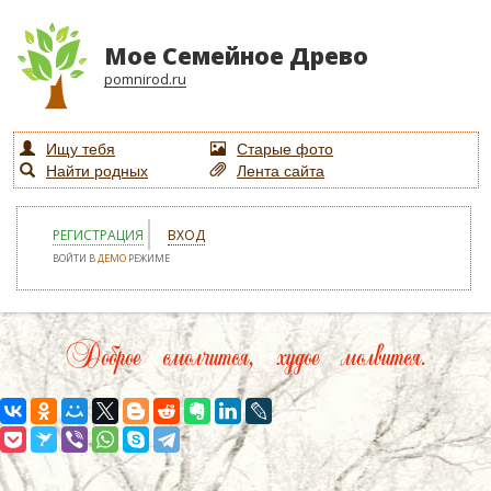
Мое Семейное Древо
pomnirod.ru
Ищу тебя
Старые фото
Найти родных
Лента сайта
РЕГИСТРАЦИЯ
ВХОД
ВОЙТИ В
ДЕМО
РЕЖИМЕ
Доброе смолчится, худое молвится.