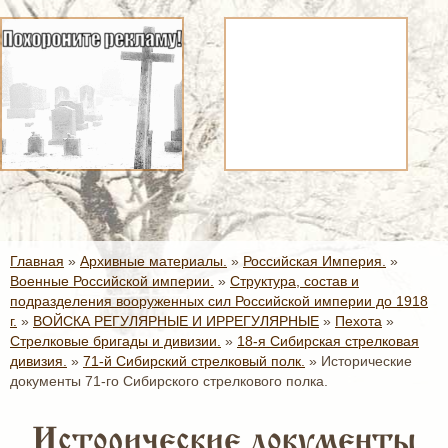
Главная
»
Архивные материалы.
»
Российская Империя.
»
Военные Российской империи.
»
Структура, состав и
подразделения вооруженных сил Российской империи до 1918
г.
»
ВОЙСКА РЕГУЛЯРНЫЕ И ИРРЕГУЛЯРНЫЕ
»
Пехота
»
Стрелковые бригады и дивизии.
»
18-я Сибирская стрелковая
дивизия.
»
71-й Сибирский стрелковый полк.
»
Исторические
документы 71-го Сибирского стрелкового полка.
Исторические документы