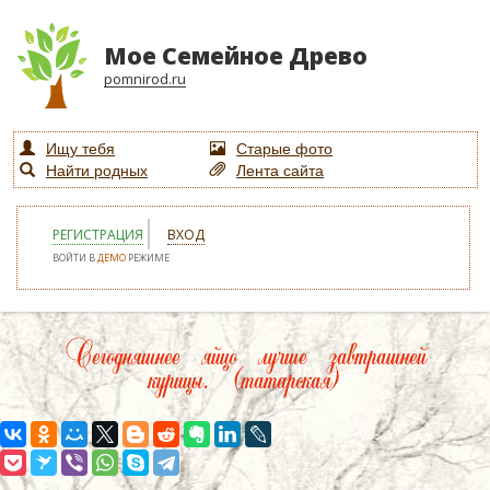
Мое Семейное Древо
pomnirod.ru
Ищу тебя
Старые фото
Найти родных
Лента сайта
РЕГИСТРАЦИЯ
ВХОД
ВОЙТИ В
ДЕМО
РЕЖИМЕ
Сегодняшнее яйцо лучше завтрашней
курицы. (татарская)