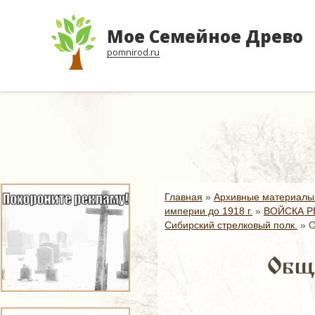
Мое Семейное Древо
pomnirod.ru
Главная
»
Архивные материалы
империи до 1918 г.
»
ВОЙСКА Р
Сибирский стрелковый полк.
»
О
Общи