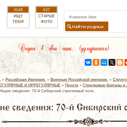
3148
637
ИЩУ
СТАРЫЕ
ТЕБЯ!
ФОТО
Найти родных
Садись в свои сани. (удмуртская)
.
»
Российская Империя.
»
Военные Российской империи.
»
Структ
ЕГУЛЯРНЫЕ И ИРРЕГУЛЯРНЫЕ
»
Пехота
»
Стрелковые бригады и 
бщие сведения: 70-й Сибирский стрелковый полк.
е сведения: 70-й Сибирский 