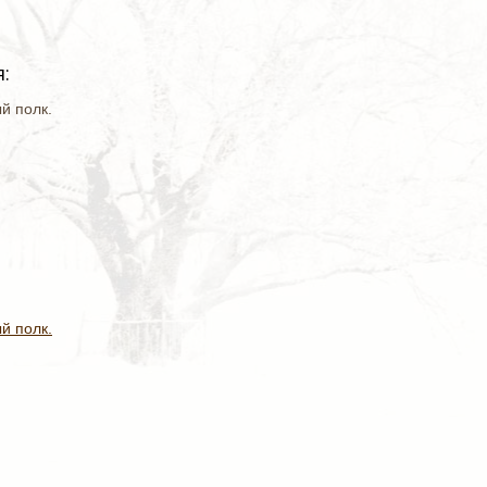
:
й полк.
й полк.