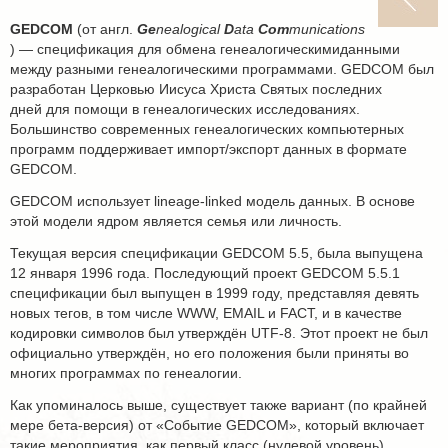
GEDCOM
(от англ.
Ge
nealogical
D
ata
Com
munications
) — спецификация для обмена генеалогическимиданными
между разными генеалогическими программами. GEDCOM был
разработан Церковью Иисуса Христа Святых последних
дней для помощи в генеалогических исследованиях.
Большинство современных генеалогических компьютерных
программ поддерживает импорт/экспорт данных в формате
GEDCOM.
GEDCOM использует lineage-linked модель данных. В основе
этой модели ядром является семья или личность.
Текущая версия спецификации GEDCOM 5.5, была выпущена
12 января 1996 года. Последующий проект GEDCOM 5.5.1
спецификации был выпущен в 1999 году, представляя девять
новых тегов, в том числе WWW, EMAIL и FACT, и в качестве
кодировки символов был утверждён UTF-8. Этот проект не был
официально утверждён, но его положения были приняты во
многих программах по генеалогии.
Как упоминалось выше, существует также вариант (по крайней
мере бета-версия) от «Событие GEDCOM», который включает
такие мероприятия, как первый класс (нулевой уровень)