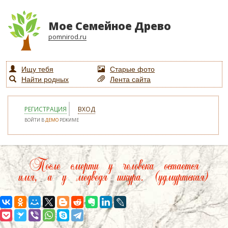
Мое Семейное Древо
pomnirod.ru
Ищу тебя
Старые фото
Найти родных
Лента сайта
РЕГИСТРАЦИЯ
ВХОД
ВОЙТИ В
ДЕМО
РЕЖИМЕ
После смерти у человека остается
имя, а у медведя шкура. (удмуртская)