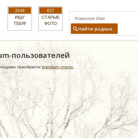
3148
637
ИЩУ
СТАРЫЕ
ТЕБЯ!
ФОТО
Найти родных
ium-пользователей
бходимо приобрести
premium-статус
.