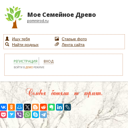
Мое Семейное Древо
pomnirod.ru
Ищу тебя
Старые фото
Найти родных
Лента сайта
РЕГИСТРАЦИЯ
ВХОД
ВОЙТИ В
ДЕМО
РЕЖИМЕ
Соловья баснями не кормят.