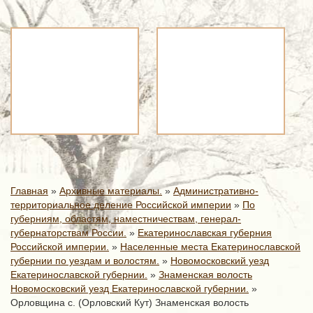
Главная
»
Архивные материалы.
»
Административно-
территориальное деление Российской империи
»
По
губерниям, областям, наместничествам, генерал-
губернаторствам России.
»
Екатеринославская губерния
Российской империи.
»
Населенные места Екатеринославской
губернии по уездам и волостям.
»
Новомосковский уезд
Екатеринославской губернии.
»
Знаменская волость
Новомосковский уезд Екатеринославской губернии.
»
Орловщина с. (Орловский Кут) Знаменская волость