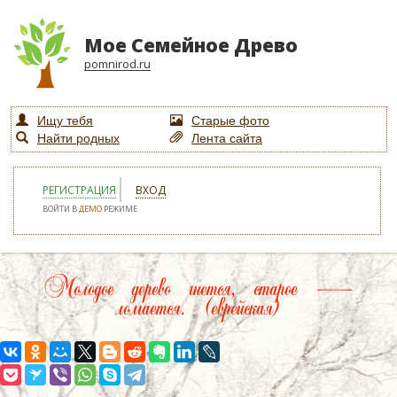
Мое Семейное Древо
pomnirod.ru
Ищу тебя
Старые фото
Найти родных
Лента сайта
РЕГИСТРАЦИЯ
ВХОД
ВОЙТИ В
ДЕМО
РЕЖИМЕ
Молодое дерево гнется, старое —
ломается. (еврейская)