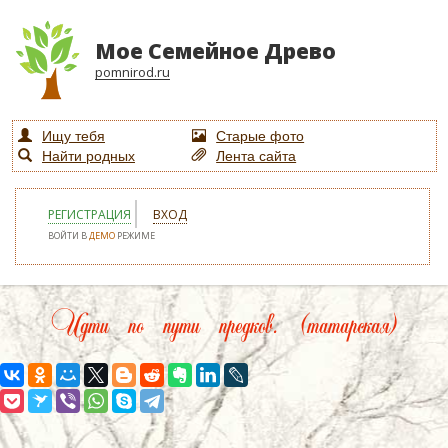
Мое Семейное Древо
pomnirod.ru
Ищу тебя
Старые фото
Найти родных
Лента сайта
РЕГИСТРАЦИЯ
ВХОД
ВОЙТИ В
ДЕМО
РЕЖИМЕ
Идти по пути предков. (татарская)