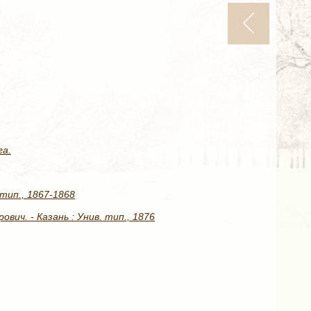
га.
 тип., 1867-1868
вич. - Казань : Унив. тип., 1876