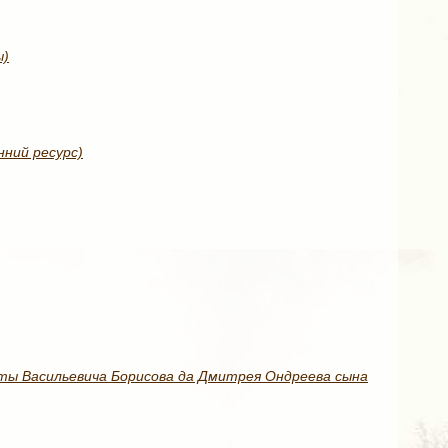
ы)
нний ресурс)
киты Васильевича Борисова да Дмитрея Ондреева сына