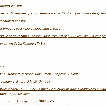
занием храмов.
асным обозначены разрушенные после 1917 г. православные храм
указанием храмов.
х итогах русского завоевания г. Казани
дные ведомости г. Казань Казанской губернии. (ссылки на сторо
кой слободы Казани 1748 г.
ода.
ие с. Монастырскаго. Масштаб 1 верста 1 дюйм.
издания Erdmann J.F. 6973x4968
сяких людеи 1565-68 гг - Список с писцовых книг околничего Ми
одов - третья часть.
и и части Татарстана 1962 года.