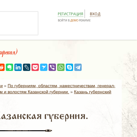
РЕГИСТРАЦИЯ
ВХОД
ВОЙТИ В
ДЕМО
РЕЖИМЕ
рская)
ии
»
По губерниям, областям, наместничествам, генерал-
м и волостям Казанской губернии.
»
Казань губернский
азанская губерния.