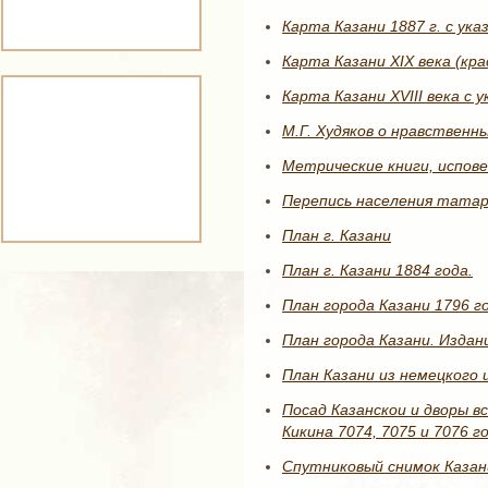
Карта Казани 1887 г. с ука
Карта Казани XIX века (кр
Карта Казани XVIII века с 
М.Г. Худяков о нравственны
Метрические книги, испове
Перепись населения татарс
План г. Казани
План г. Казани 1884 года.
План города Казани 1796 г
План города Казани. Издан
План Казани из немецкого 
Посад Казанскои и дворы в
Кикина 7074, 7075 и 7076 г
Спутниковый снимок Казан