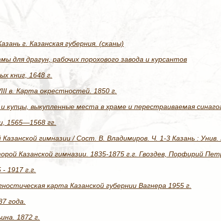
зань г. Казанская губерния. (сканы)
амы для драгун, рабочих порохового завода и курсантов
ых книг, 1648 г.
III в. Карта окрестностей. 1850 г.
и купцы, выкупленные места в храме и перестраиваемая синаго
ни, 1565—1568 гг.
 Казанской гимназии / Сост. В. Владимиров. Ч. 1-3 Казань : Унив.
рой Казанской гимназии. 1835-1875 г.г. Гвоздев, Порфирий Петро
- 1917 г.г.
гностическая карта Казанской губернии Вагнера 1955 г.
87 года.
ина. 1872 г.