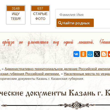
3148
637
ИЩУ
СТАРЫЕ
ТЕБЯ!
ФОТО
Найти родных
рбуза не уместятся под одной мышкой. (башки
.
»
Административно-территориальное деление Российской импер
нская губерния Российской империи.
»
Населенные места по уезда
орические документы Казань г. Казанская губерния.
ческие документы Казань г. К