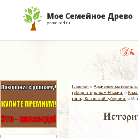
Мое Семейное Древо
pomnirod.ru
Два а
Главная
»
Архивные материалы
губернаторствам России.
»
Каза
город Казанской губернии.
»
Ист
Истори