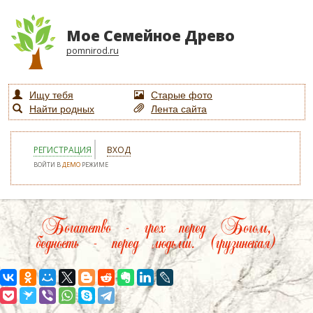
Мое Семейное Древо
pomnirod.ru
Ищу тебя
Старые фото
Найти родных
Лента сайта
РЕГИСТРАЦИЯ
ВХОД
ВОЙТИ В
ДЕМО
РЕЖИМЕ
Богатство - грех перед Богом,
бедность - перед людьми. (грузинская)