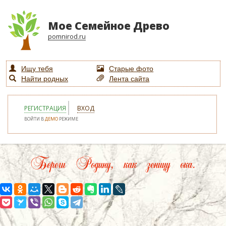
Мое Семейное Древо
pomnirod.ru
Ищу тебя
Старые фото
Найти родных
Лента сайта
РЕГИСТРАЦИЯ
ВХОД
ВОЙТИ В
ДЕМО
РЕЖИМЕ
Береги Родину, как зеницу ока.