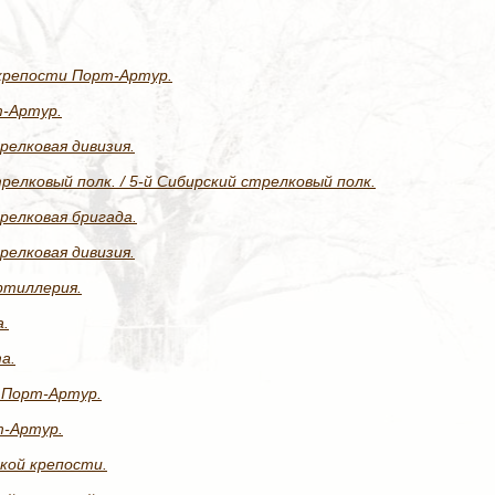
крепости Порт-Артур.
т-Артур.
релковая дивизия.
релковый полк. / 5-й Сибирский стрелковый полк.
релковая бригада.
релковая дивизия.
ртиллерия.
а.
а.
 Порт-Артур.
т-Артур.
кой крепости.