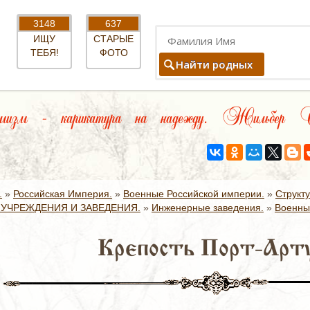
3148
637
ИЩУ
СТАРЫЕ
ТЕБЯ!
ФОТО
Найти родных
изм – карикатура на надежду. Жильбер Се
.
»
Российская Империя.
»
Военные Российской империи.
»
Структ
УЧРЕЖДЕНИЯ И ЗАВЕДЕНИЯ.
»
Инженерные заведения.
»
Военны
Крепость Порт-Арту