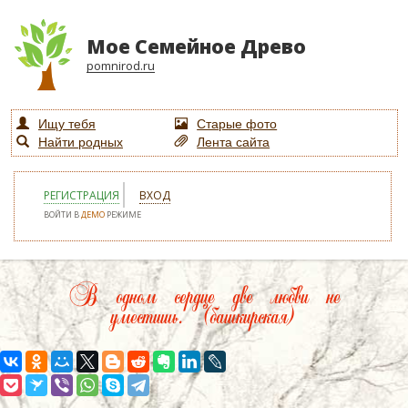
Мое Семейное Древо
pomnirod.ru
Ищу тебя
Старые фото
Найти родных
Лента сайта
РЕГИСТРАЦИЯ
ВХОД
ВОЙТИ В
ДЕМО
РЕЖИМЕ
В одном сердце две любви не
уместишь. (башкирская)