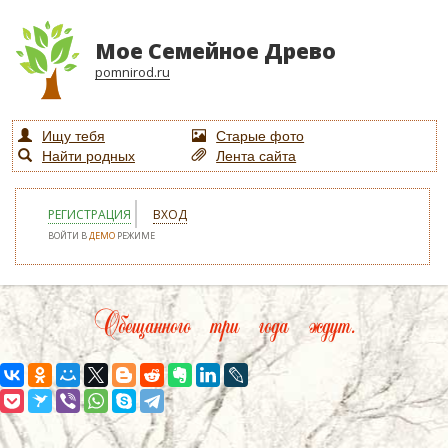
Мое Семейное Древо
pomnirod.ru
Ищу тебя
Старые фото
Найти родных
Лента сайта
РЕГИСТРАЦИЯ
ВХОД
ВОЙТИ В
ДЕМО
РЕЖИМЕ
Обещанного три года ждут.