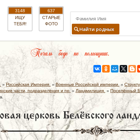
3148
637
ИЩУ
СТАРЫЕ
ТЕБЯ!
ФОТО
Найти родных
Печаль беде не помощник.
.
»
Российская Империя.
»
Военные Российской империи.
»
Структ
нские части, подразделения и пр.
»
Ландмилиция.
»
Поселённый Б
а.
овая церковь Белёвского ланд