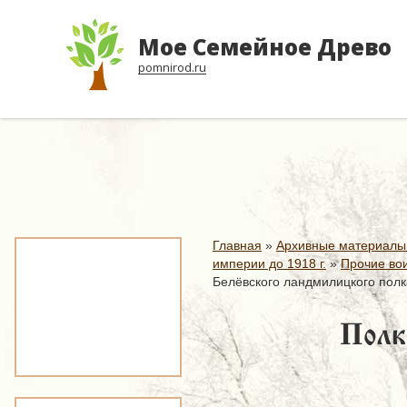
Мое Семейное Древо
pomnirod.ru
Главная
»
Архивные материалы
империи до 1918 г.
»
Прочие вои
Белёвского ландмилицкого полк
Полк