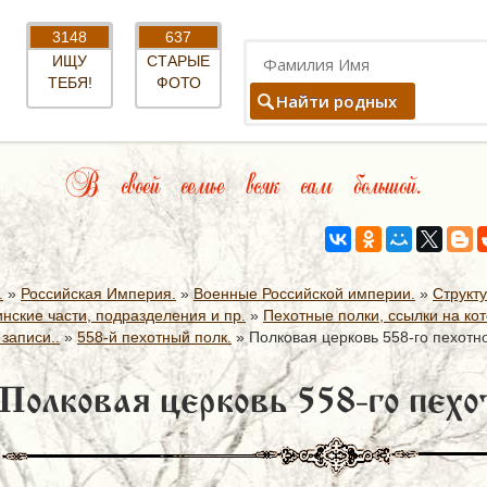
3148
637
ИЩУ
СТАРЫЕ
ТЕБЯ!
ФОТО
Найти родных
В своей семье всяк сам большой.
.
»
Российская Империя.
»
Военные Российской империи.
»
Структ
нские части, подразделения и пр.
»
Пехотные полки, ссылки на котор
записи..
»
558-й пехотный полк.
»
Полковая церковь 558-го пехотно
Полковая церковь 558-го пехо