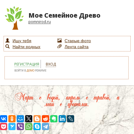
Мое Семейное Древо
pomnirod.ru
Ищу тебя
Старые фото
Найти родных
Лента сайта
РЕГИСТРАЦИЯ
ВХОД
ВОЙТИ В
ДЕМО
РЕЖИМЕ
Март с водой, апрель с травой, а
май с цветами.