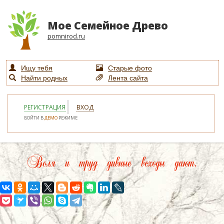
Мое Семейное Древо
pomnirod.ru
Ищу тебя
Старые фото
Найти родных
Лента сайта
РЕГИСТРАЦИЯ
ВХОД
ВОЙТИ В
ДЕМО
РЕЖИМЕ
Воля и труд дивные всходы дают.