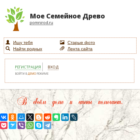
Мое Семейное Древо
pomnirod.ru
Ищу тебя
Старые фото
Найти родных
Лента сайта
РЕГИСТРАЦИЯ
ВХОД
ВОЙТИ В
ДЕМО
РЕЖИМЕ
В своём доме и стены помогают.