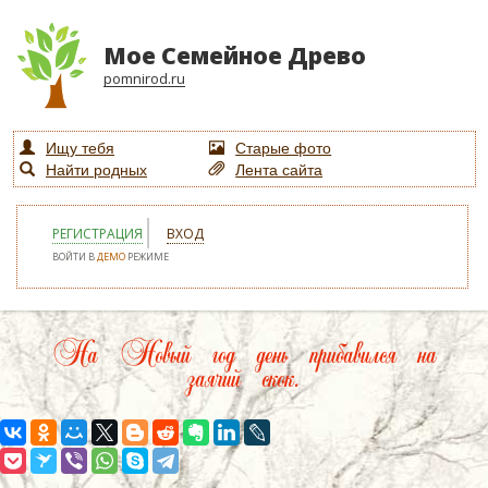
Мое Семейное Древо
pomnirod.ru
Ищу тебя
Старые фото
Найти родных
Лента сайта
РЕГИСТРАЦИЯ
ВХОД
ВОЙТИ В
ДЕМО
РЕЖИМЕ
На Новый год день прибавился на
заячий скок.