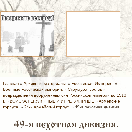
Главная
»
Архивные материалы.
»
Российская Империя.
»
Военные Российской империи.
»
Структура, состав и
подразделения вооруженных сил Российской империи до 1918
г.
»
ВОЙСКА РЕГУЛЯРНЫЕ И ИРРЕГУЛЯРНЫЕ
»
Армейские
корпуса.
»
24-й армейский корпус.
»
49-я пехотная дивизия.
49-я пехотная дивизия.