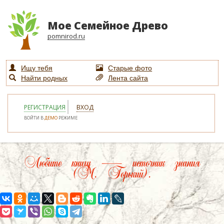
Мое Семейное Древо
pomnirod.ru
Ищу тебя
Старые фото
Найти родных
Лента сайта
РЕГИСТРАЦИЯ
ВХОД
ВОЙТИ В
ДЕМО
РЕЖИМЕ
Любите книгу — источник знания
(М. Горький).