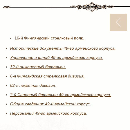
16-й Финляндский стрелковый полк.
Исторические документы 49-го армейского корпуса.
Управление и штаб 49-го армейского корпуса.
32-й инженерный батальон.
6-я Финляндская стрелковая дивизия.
82-я пехотная дивизия.
?-й Саперный батальон 49-го армейского корпуса.
Общие сведения: 49-й армейский корпус.
Персоналии 49-го армейского корпуса.