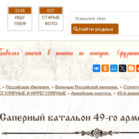
3148
637
ИЩУ
СТАРЫЕ
ТЕБЯ!
ФОТО
Найти родных
валая птичка в тенета не попадет. (грузинск
.
»
Российская Империя.
»
Военные Российской империи.
»
Структ
ЕГУЛЯРНЫЕ И ИРРЕГУЛЯРНЫЕ
»
Армейские корпуса.
»
49-й армей
 Саперный батальон 49-го арме