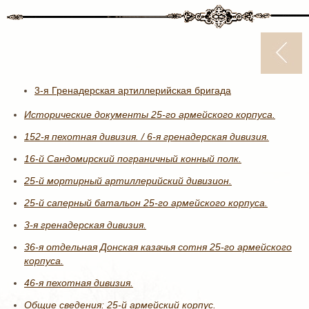
3-я Гренадерская артиллерийская бригада
Исторические документы 25-го армейского корпуса.
152-я пехотная дивизия. / 6-я гренадерская дивизия.
16-й Сандомирский пограничный конный полк.
25-й мортирный артиллерийский дивизион.
25-й саперный батальон 25-го армейского корпуса.
3-я гренадерская дивизия.
36-я отдельная Донская казачья сотня 25-го армейского
корпуса.
46-я пехотная дивизия.
Общие сведения: 25-й армейский корпус.