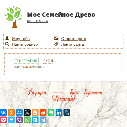
Мое Семейное Древо
pomnirod.ru
Ищу тебя
Старые фото
Найти родных
Лента сайта
РЕГИСТРАЦИЯ
ВХОД
ВОЙТИ В
ДЕМО
РЕЖИМЕ
Разлука — враг верности.
(еврейская)