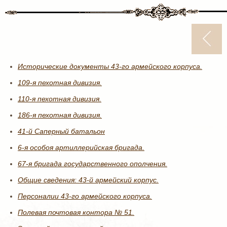
Исторические документы 43-го армейского корпуса.
109-я пехотная дивизия.
110-я пехотная дивизия.
186-я пехотная дивизия.
41-й Саперный батальон
6-я особоя артиллерийская бригада.
67-я бригада государственного ополчения.
Общие сведения: 43-й армейский корпус.
Персоналии 43-го армейского корпуса.
Полевая почтовая контора № 51.