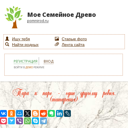
Мое Семейное Древо
pomnirod.ru
Ищу тебя
Старые фото
Найти родных
Лента сайта
РЕГИСТРАЦИЯ
ВХОД
ВОЙТИ В
ДЕМО
РЕЖИМЕ
Пара к паре – один другому ровня.
(татарская)