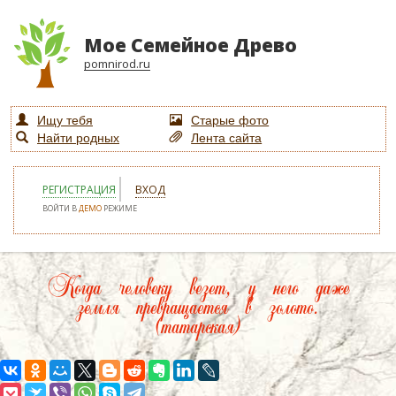
Мое Семейное Древо
pomnirod.ru
Ищу тебя
Старые фото
Найти родных
Лента сайта
РЕГИСТРАЦИЯ
ВХОД
ВОЙТИ В
ДЕМО
РЕЖИМЕ
Когда человеку везет, у него даже
земля превращается в золото.
(татарская)