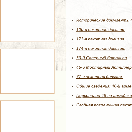
Исторические документы 4
100-я пехотная дивизия.
173-я пехотная дивизия.
174-я пехотная дивизия.
33-й Саперный батальон
45-й Мортирный Артиллери
77-я пехотная дивизия.
Общие сведения: 46-й арме
Персоналии 46-го армейско
Сводная пограничная пехот