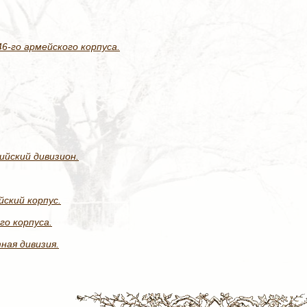
6-го армейского корпуса.
йский дивизион.
йский корпус.
го корпуса.
ная дивизия.