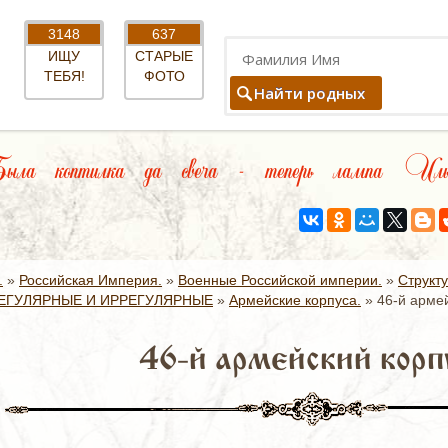
3148
637
ИЩУ
СТАРЫЕ
ТЕБЯ!
ФОТО
Найти родных
ла коптилка да свеча - теперь лампа Иль
.
»
Российская Империя.
»
Военные Российской империи.
»
Структ
ЕГУЛЯРНЫЕ И ИРРЕГУЛЯРНЫЕ
»
Армейские корпуса.
»
46-й армей
46-й армейский корп