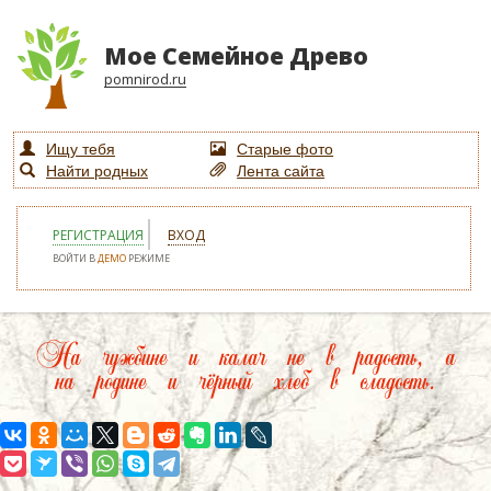
Мое Семейное Древо
pomnirod.ru
Ищу тебя
Старые фото
Найти родных
Лента сайта
РЕГИСТРАЦИЯ
ВХОД
ВОЙТИ В
ДЕМО
РЕЖИМЕ
На чужбине и калач не в радость, а
на родине и чёрный хлеб в сладость.