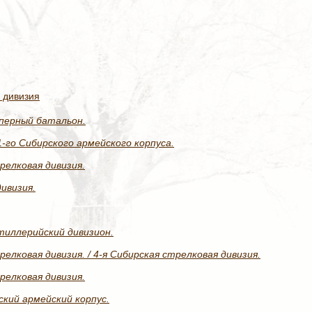
 дивизия
аперный батальон.
-го Сибирского армейского корпуса.
релковая дивизия.
дивизия.
тиллерийский дивизион.
елковая дивизия. / 4-я Сибирская стрелковая дивизия.
релковая дивизия.
ский армейский корпус.