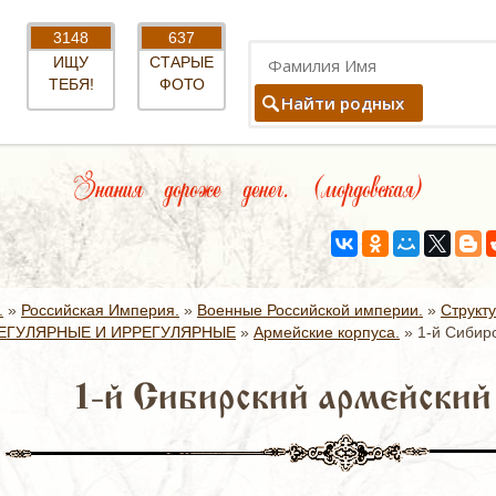
3148
637
ИЩУ
СТАРЫЕ
ТЕБЯ!
ФОТО
Найти родных
Знания дороже денег. (мордовская)
.
»
Российская Империя.
»
Военные Российской империи.
»
Структ
ЕГУЛЯРНЫЕ И ИРРЕГУЛЯРНЫЕ
»
Армейские корпуса.
»
1-й Сибир
1-й Сибирский армейский 