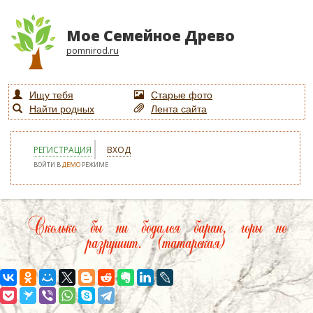
Мое Семейное Древо
pomnirod.ru
Ищу тебя
Старые фото
Найти родных
Лента сайта
РЕГИСТРАЦИЯ
ВХОД
ВОЙТИ В
ДЕМО
РЕЖИМЕ
Сколько бы ни бодался баран, горы не
разрушит. (татарская)