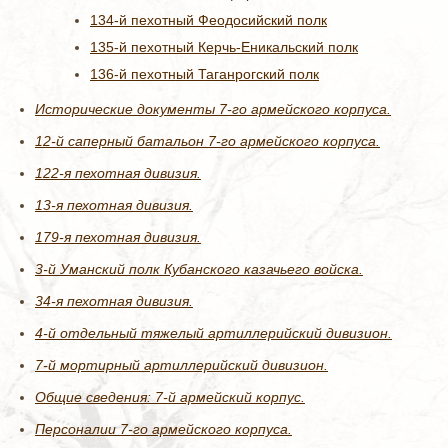
134-й пехотный Феодосийский полк
135-й пехотный Керчь-Еникальский полк
136-й пехотный Таганрогский полк
Исторические документы 7-го армейского корпуса.
12-й саперный батальон 7-го армейского корпуса.
122-я пехотная дивизия.
13-я пехотная дивизия.
179-я пехотная дивизия.
3-й Уманский полк Кубанского казачьего войска.
34-я пехотная дивизия.
4-й отдельный тяжелый артиллерийский дивизион.
7-й мортирный артиллерийский дивизион.
Общие сведения: 7-й армейский корпус.
Персоналии 7-го армейского корпуса.