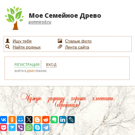
Мое Семейное Древо
pomnirod.ru
Ищу тебя
Старые фото
Найти родных
Лента сайта
РЕГИСТРАЦИЯ
ВХОД
ВОЙТИ В
ДЕМО
РЕЖИМЕ
Чужую задницу хорошо хлестать.
(еврейская)