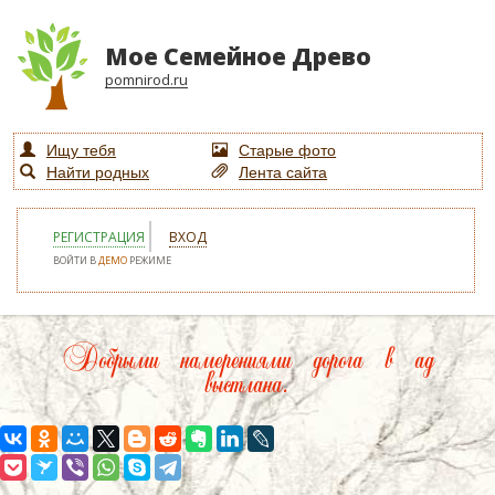
Мое Семейное Древо
pomnirod.ru
Ищу тебя
Старые фото
Найти родных
Лента сайта
РЕГИСТРАЦИЯ
ВХОД
ВОЙТИ В
ДЕМО
РЕЖИМЕ
Добрыми намерениями дорога в ад
выстлана.