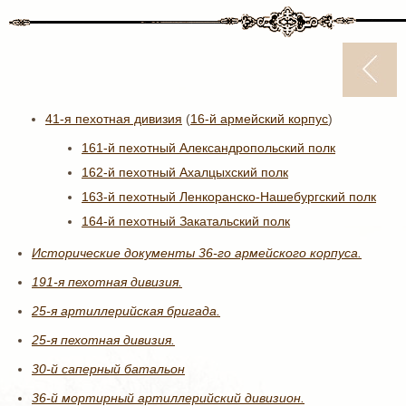
41-я пехотная дивизия
(
16-й армейский корпус
)
161-й пехотный Александропольский полк
162-й пехотный Ахалцыхский полк
163-й пехотный Ленкоранско-Нашебургский полк
164-й пехотный Закатальский полк
Исторические документы 36-го армейского корпуса.
191-я пехотная дивизия.
25-я артиллерийская бригада.
25-я пехотная дивизия.
30-й саперный батальон
36-й мортирный артиллерийский дивизион.