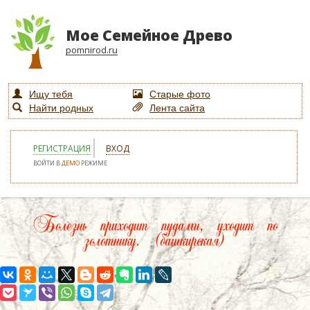
Мое Семейное Древо
pomnirod.ru
Ищу тебя
Старые фото
Найти родных
Лента сайта
РЕГИСТРАЦИЯ
ВХОД
ВОЙТИ В
ДЕМО
РЕЖИМЕ
Болезнь приходит пудами, уходит по
золотнику. (башкирская)