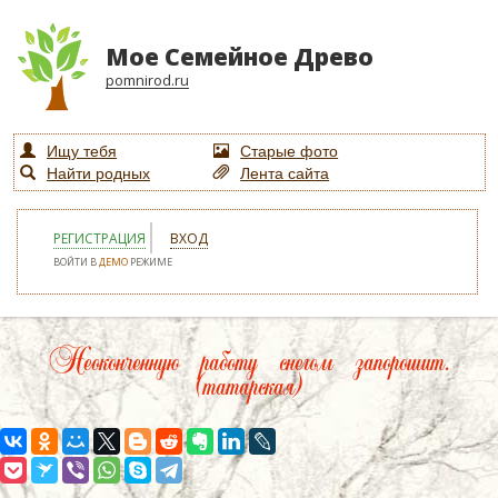
Мое Семейное Древо
pomnirod.ru
Ищу тебя
Старые фото
Найти родных
Лента сайта
РЕГИСТРАЦИЯ
ВХОД
ВОЙТИ В
ДЕМО
РЕЖИМЕ
Неоконченную работу снегом запорошит.
(татарская)