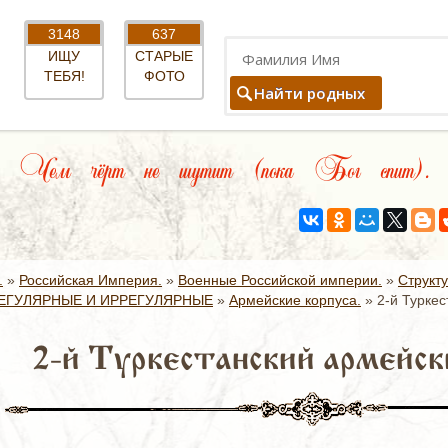
3148
637
ИЩУ
СТАРЫЕ
ТЕБЯ!
ФОТО
Найти родных
Чем чёрт не шутит (пока Бог спит).
.
»
Российская Империя.
»
Военные Российской империи.
»
Структ
ЕГУЛЯРНЫЕ И ИРРЕГУЛЯРНЫЕ
»
Армейские корпуса.
»
2-й Туркес
2-й Туркестанский армейски