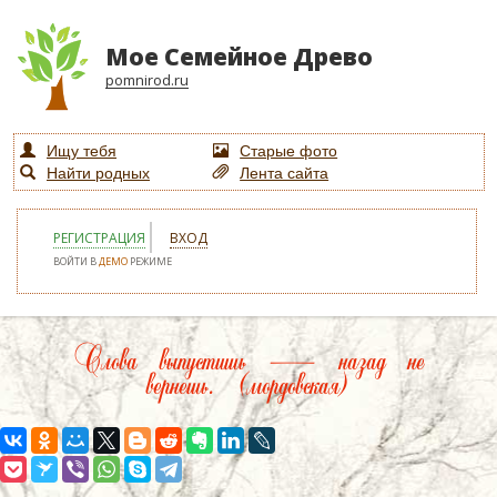
Мое Семейное Древо
pomnirod.ru
Ищу тебя
Старые фото
Найти родных
Лента сайта
РЕГИСТРАЦИЯ
ВХОД
ВОЙТИ В
ДЕМО
РЕЖИМЕ
Слова выпустишь — назад не
вернешь. (мордовская)