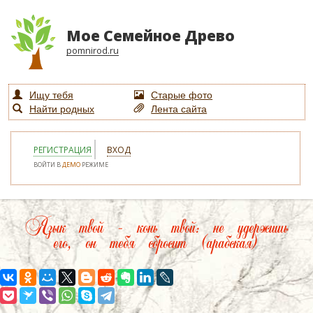
Мое Семейное Древо
pomnirod.ru
Ищу тебя
Старые фото
Найти родных
Лента сайта
РЕГИСТРАЦИЯ
ВХОД
ВОЙТИ В
ДЕМО
РЕЖИМЕ
Язык твой – конь твой: не удержишь
его, он тебя сбросит (арабская)