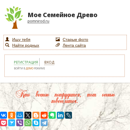
Мое Семейное Древо
pomnirod.ru
Ищу тебя
Старые фото
Найти родных
Лента сайта
РЕГИСТРАЦИЯ
ВХОД
ВОЙТИ В
ДЕМО
РЕЖИМЕ
Кто весною потрудится, тот осенью
повеселится.