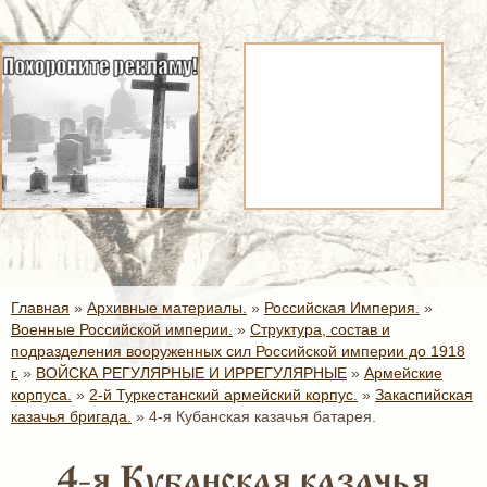
Главная
»
Архивные материалы.
»
Российская Империя.
»
Военные Российской империи.
»
Структура, состав и
подразделения вооруженных сил Российской империи до 1918
г.
»
ВОЙСКА РЕГУЛЯРНЫЕ И ИРРЕГУЛЯРНЫЕ
»
Армейские
корпуса.
»
2-й Туркестанский армейский корпус.
»
Закаспийская
казачья бригада.
»
4-я Кубанская казачья батарея.
4-я Кубанская казачья