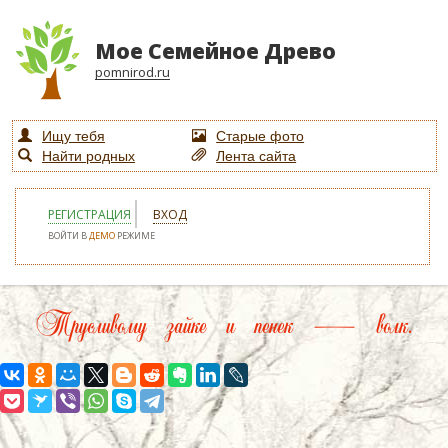
Мое Семейное Древо
pomnirod.ru
Ищу тебя
Старые фото
Найти родных
Лента сайта
РЕГИСТРАЦИЯ
ВХОД
ВОЙТИ В
ДЕМО
РЕЖИМЕ
Трусливому зайке и пенек — волк.