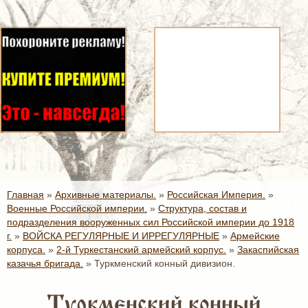
Главная
»
Архивные материалы.
»
Российская Империя.
»
Военные Российской империи.
»
Структура, состав и
подразделения вооруженных сил Российской империи до 1918
г.
»
ВОЙСКА РЕГУЛЯРНЫЕ И ИРРЕГУЛЯРНЫЕ
»
Армейские
корпуса.
»
2-й Туркестанский армейский корпус.
»
Закаспийская
казачья бригада.
»
Туркменский конный дивизион.
Туркменский конный