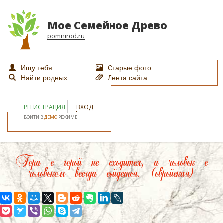
Мое Семейное Древо
pomnirod.ru
Ищу тебя
Старые фото
Найти родных
Лента сайта
РЕГИСТРАЦИЯ
ВХОД
ВОЙТИ В
ДЕМО
РЕЖИМЕ
Гора с горой не сходится, а человек с
человеком всегда сойдется. (еврейская)