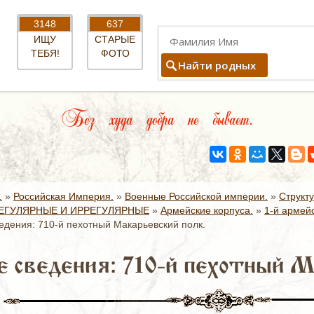
3148
637
ИЩУ
СТАРЫЕ
ТЕБЯ!
ФОТО
Найти родных
Без худа добра не бывает.
.
»
Российская Империя.
»
Военные Российской империи.
»
Структ
ЕГУЛЯРНЫЕ И ИРРЕГУЛЯРНЫЕ
»
Армейские корпуса.
»
1-й армейс
дения: 710-й пехотный Макарьевский полк.
 сведения: 710-й пехотный М