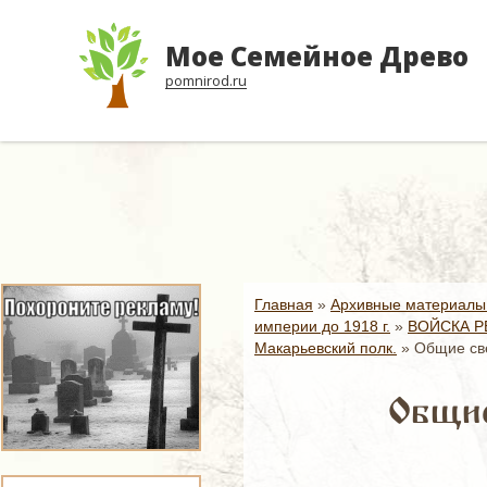
Мое Семейное Древо
pomnirod.ru
Главная
»
Архивные материалы
империи до 1918 г.
»
ВОЙСКА Р
Макарьевский полк.
»
Общие све
Общие