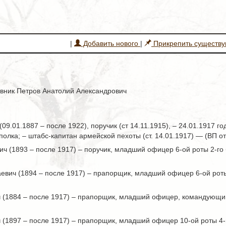
|
Добавить нового
|
Прикрепить существ
овник Петров Анатолий Александрович
09.01.1887 – после 1922), поручик (ст 14.11.1915), – 24.01.1917 
олка; – штабс-капитан армейской пехоты (ст. 14.01.1917) — (ВП от
ч (1893 – после 1917) – поручик, младший офицер 6-ой роты 2-го 
вич (1894 – после 1917) – прапорщик, младший офицер 6-ой роты 
 (1884 – после 1917) – прапорщик, младший офицер, командующий 
(1897 – после 1917) – прапорщик, младший офицер 10-ой роты 4-г