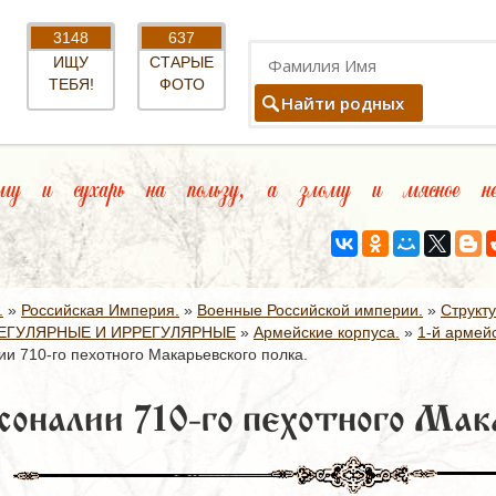
3148
637
ИЩУ
СТАРЫЕ
ТЕБЯ!
ФОТО
Найти родных
у и сухарь на пользу, а злому и мясное не
.
»
Российская Империя.
»
Военные Российской империи.
»
Структ
ЕГУЛЯРНЫЕ И ИРРЕГУЛЯРНЫЕ
»
Армейские корпуса.
»
1-й армейс
и 710-го пехотного Макарьевского полка.
соналии 710-го пехотного Мака