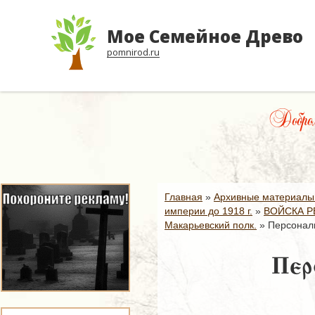
Мое Семейное Древо
pomnirod.ru
Добром
Главная
»
Архивные материалы
империи до 1918 г.
»
ВОЙСКА Р
Макарьевский полк.
»
Персонали
Пер