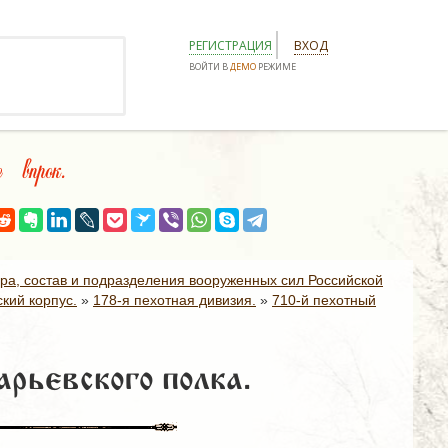
РЕГИСТРАЦИЯ
ВХОД
ВОЙТИ В
ДЕМО
РЕЖИМЕ
 впрок.
ура, состав и подразделения вооруженных сил Российской
кий корпус.
»
178-я пехотная дивизия.
»
710-й пехотный
рьевского полка.