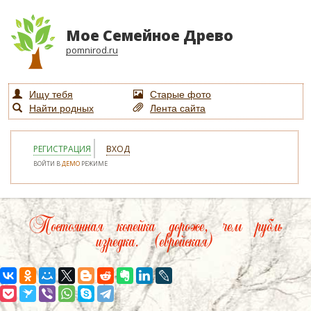
Мое Семейное Древо
pomnirod.ru
Ищу тебя
Старые фото
Найти родных
Лента сайта
РЕГИСТРАЦИЯ
ВХОД
ВОЙТИ В
ДЕМО
РЕЖИМЕ
Постоянная копейка дороже, чем рубль
изредка. (еврейская)