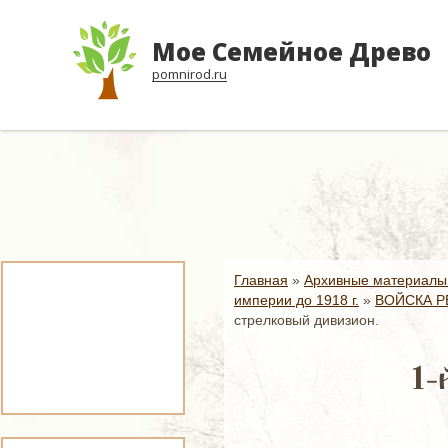
Мое Семейное Древо
pomnirod.ru
Главная
»
Архивные материалы
империи до 1918 г.
»
ВОЙСКА Р
стрелковый дивизион.
1-