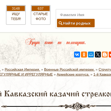
3148
637
ИЩУ
СТАРЫЕ
ТЕБЯ!
ФОТО
Найти родных
Кнут коню не помощник.
.
»
Российская Империя.
»
Военные Российской империи.
»
Структ
ЕГУЛЯРНЫЕ И ИРРЕГУЛЯРНЫЕ
»
Армейские корпуса.
»
1-й Кавказ
й Кавказский казачий стрелк