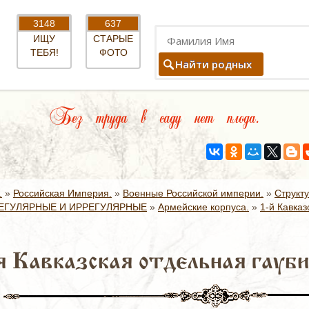
3148
637
ИЩУ
СТАРЫЕ
ТЕБЯ!
ФОТО
Найти родных
Без труда в саду нет плода.
.
»
Российская Империя.
»
Военные Российской империи.
»
Структ
ЕГУЛЯРНЫЕ И ИРРЕГУЛЯРНЫЕ
»
Армейские корпуса.
»
1-й Кавказ
я Кавказская отдельная гауби