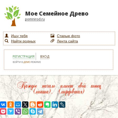
Мое Семейное Древо
pomnirod.ru
Ищу тебя
Старые фото
Найти родных
Лента сайта
РЕГИСТРАЦИЯ
ВХОД
ВОЙТИ В
ДЕМО
РЕЖИМЕ
Каждое начало имеет свой конец
(мокша). (мордовская)