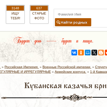
3148
637
ИЩУ
СТАРЫЕ
ТЕБЯ!
ФОТО
Найти родных
Будет день — будет и пища.
.
»
Российская Империя.
»
Военные Российской империи.
»
Структ
ЕГУЛЯРНЫЕ И ИРРЕГУЛЯРНЫЕ
»
Армейские корпуса.
»
1-й Кавказ
Кубанская казачья бри