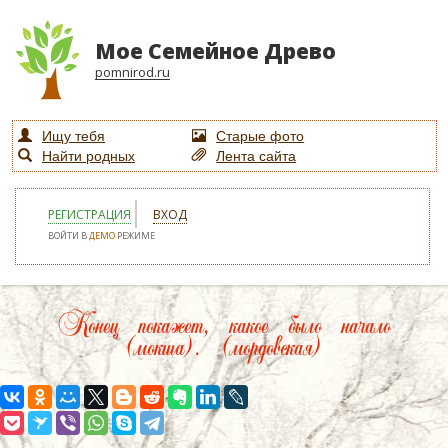
Мое Семейное Древо
pomnirod.ru
Ищу тебя
Старые фото
Найти родных
Лента сайта
РЕГИСТРАЦИЯ
ВХОД
ВОЙТИ В
ДЕМО
РЕЖИМЕ
Конец покажет, какое было начало
(мокша). (мордовская)