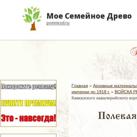
Мое Семейное Древо
pomnirod.ru
Же
Главная
»
Архивные материалы
империи до 1918 г.
»
ВОЙСКА Р
Кавказского кавалерийского кор
Полевая 