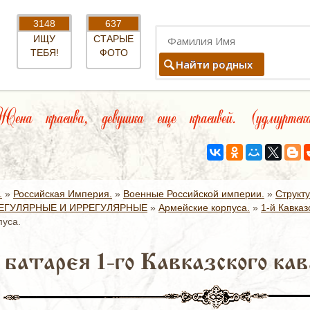
3148
637
ИЩУ
СТАРЫЕ
ТЕБЯ!
ФОТО
Найти родных
на красива, девушка еще красивей. (удмуртск
.
»
Российская Империя.
»
Военные Российской империи.
»
Структ
ЕГУЛЯРНЫЕ И ИРРЕГУЛЯРНЫЕ
»
Армейские корпуса.
»
1-й Кавказ
пуса.
батарея 1-го Кавказского кав